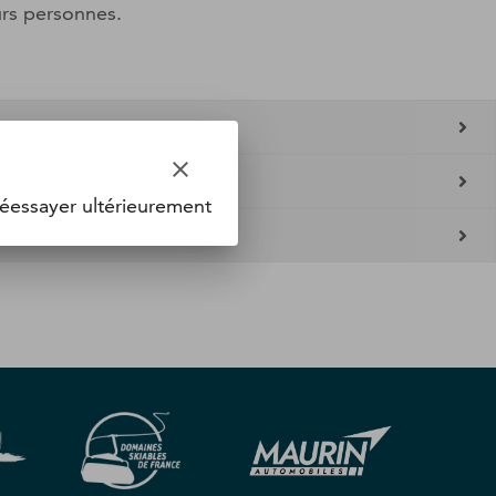
urs personnes.
clear
éessayer ultérieurement