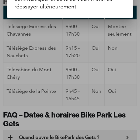
Haute saison (du 4 Juillet au 30 Août)
réessayer ultérieurement
Remontée
Horaires
VTT
Piétons
Télésiège Express des
9h00 -
Oui
Montée
Chavannes
17h30
seulement
Télésiège Express des
9h15 -
Oui
Non
Nauchets
17h20
Télécabine du Mont
9h00 -
Oui
Oui
Chéry
17h30
Télésiège de la Pointe
9h45 -
Non
Oui
16h45
FAQ – Dates & horaires Bike Park Les
Gets
Quand ouvre le BikePark des Gets ?