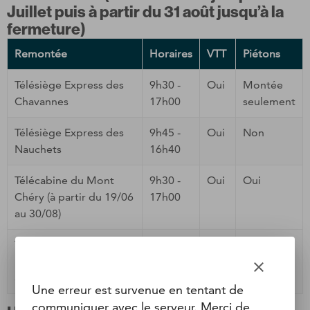
Juillet puis à partir du 31 août jusqu’à la
fermeture)
Remontée
Horaires
VTT
Piétons
Télésiège Express des
9h30 -
Oui
Montée
Chavannes
17h00
seulement
Télésiège Express des
9h45 -
Oui
Non
Nauchets
16h40
Télécabine du Mont
9h30 -
Oui
Oui
Chéry (à partir du 19/06
17h00
au 30/08)
Télésiège de la Pointe
(à
9h45 -
Non
Oui
partir du 19/06 au
16h45
clear
30/08)
Une erreur est survenue en tentant de
communiquer avec le serveur. Merci de