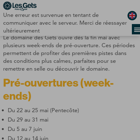
Panneau de gestion des cookies
Une erreur est survenue en tentant de
communiquer avec le serveur. Merci de réessayer
Dates d'ouverture été 2026
ultérieurement
Le domaine des Gets ouvre dès la fin mai avec
plusieurs week-ends de pré-ouverture. Ces périodes
permettent de profiter des premières pistes dans
des conditions plus calmes, parfaites pour se
remettre en selle ou découvrir le domaine.
Pré-ouvertures (week-
ends)
Du 22 au 25 mai (Pentecôte)
Du 29 au 31 mai
Du 5 au 7 juin
Du 12 au 14 juin