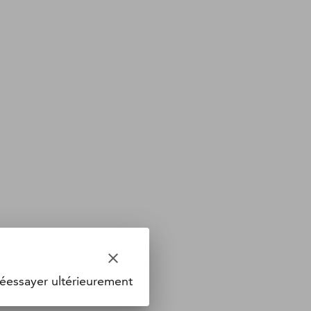
clear
éessayer ultérieurement