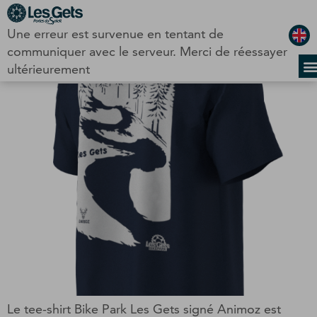
Panneau de gestion des cookies
Une erreur est survenue en tentant de
Catégorie :
VTT
communiquer avec le serveur. Merci de réessayer
Tee-shirt BikePark
ultérieurement
Le tee-shirt Bike Park Les Gets signé Animoz est