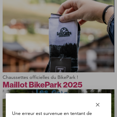
Chaussettes officielles du BikePark !
Maillot BikePark 2025
clear
Une erreur est survenue en tentant de