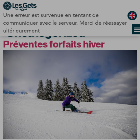
Panneau de gestion des cookies
Une erreur est survenue en tentant de
Catégorie :
communiquer avec le serveur. Merci de réessayer
Uncategorized
ultérieurement
Préventes forfaits hiver