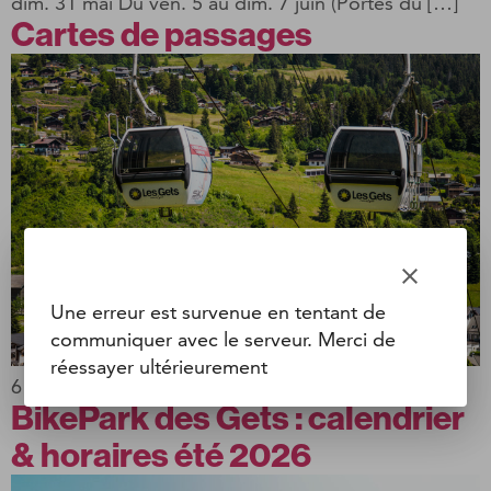
dim. 31 mai Du ven. 5 au dim. 7 juin (Portes du […]
Cartes de passages
clear
Une erreur est survenue en tentant de
communiquer avec le serveur. Merci de
réessayer ultérieurement
6 ou 12 passages pour piétons ou vtt
BikePark des Gets : calendrier
& horaires été 2026