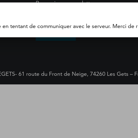
s
Recevoir nos newsletters
Recevez tous les bons plans, les actus et les
domaine.
e en tentant de communiquer avec le serveur. Merci de r
S'INSCRIRE
GETS- 61 route du Front de Neige, 74260 Les Gets – F