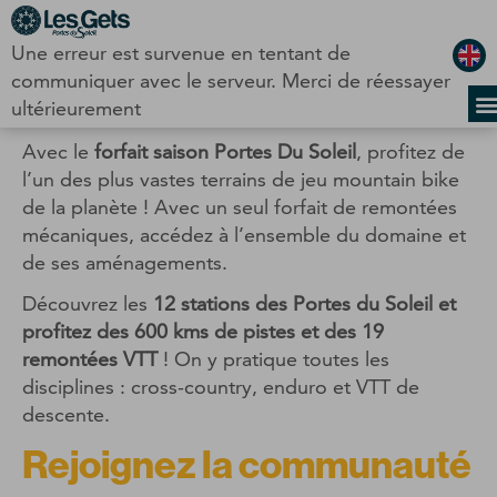
Panneau de gestion des cookies
Une erreur est survenue en tentant de
Portes du Soleil – VTT
communiquer avec le serveur. Merci de réessayer
ultérieurement
Avec le
forfait saison Portes Du Soleil
, profitez de
l’un des plus vastes terrains de jeu mountain bike
de la planète ! Avec un seul forfait de remontées
mécaniques, accédez à l’ensemble du domaine et
de ses aménagements.
Découvrez les
12 stations des Portes du Soleil et
profitez des 600 kms de pistes et des 19
remontées VTT
! On y pratique toutes les
disciplines : cross-country, enduro et VTT de
descente.
Rejoignez la communauté