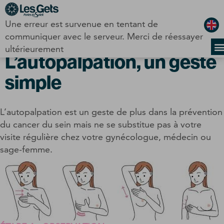
Panneau de gestion des cookies
Une erreur est survenue en tentant de
Octobre Rose –
communiquer avec le serveur. Merci de réessayer
ultérieurement
L’autopalpation, un geste
simple
L’autopalpation est un geste de plus dans la prévention
du cancer du sein mais ne se substitue pas à votre
visite régulière
chez votre gynécologue, médecin ou
sage-femme.