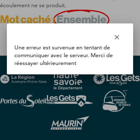
écoulement
ne
se
produit.
Mot caché :
Ensemble
clear
Une erreur est survenue en tentant de
communiquer avec le serveur. Merci de
réessayer ultérieurement